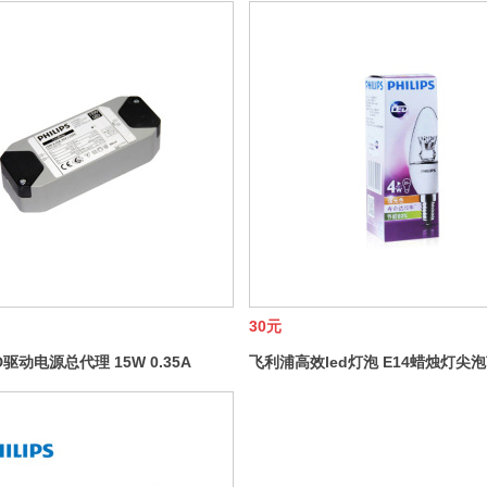
30元
驱动电源总代理 15W 0.35A
飞利浦高效led灯泡 E14蜡烛灯尖
0V 隔离式LED室内外置
4W小螺口水晶灯吊灯光源