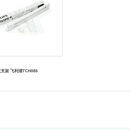
支架 飞利浦TCH086
W/14W/8W 一体化支架灯