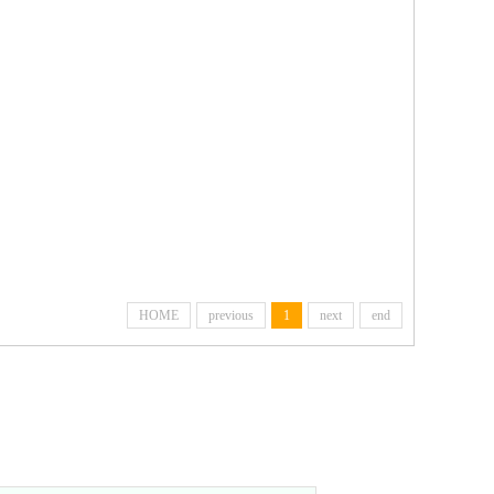
HOME
previous
1
next
end